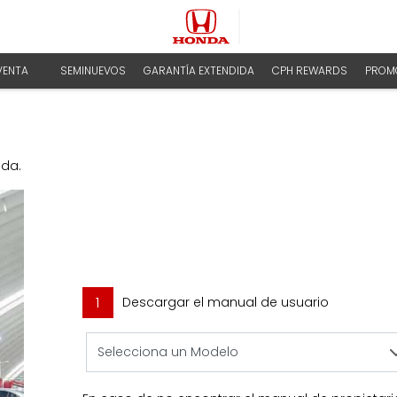
VENTA
SEMINUEVOS
GARANTÍA EXTENDIDA
CPH REWARDS
PROM
nda.
1
Descargar el manual de usuario