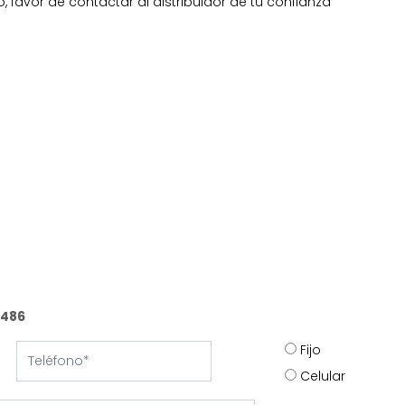
 favor de contactar al distribuidor de tu confianza
9486
Fijo
Celular