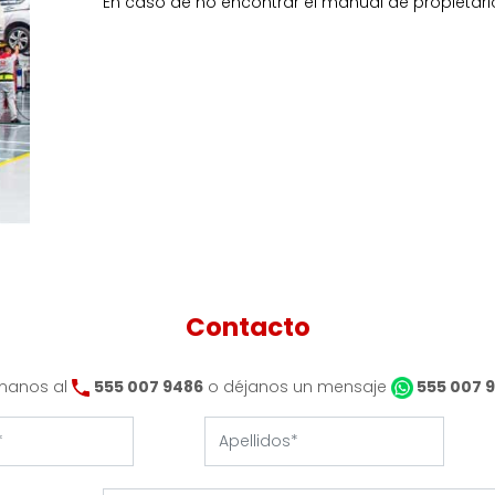
En caso de no encontrar el manual de propietario,
Contacto
manos al
555 007 9486
o déjanos un mensaje
555 007 